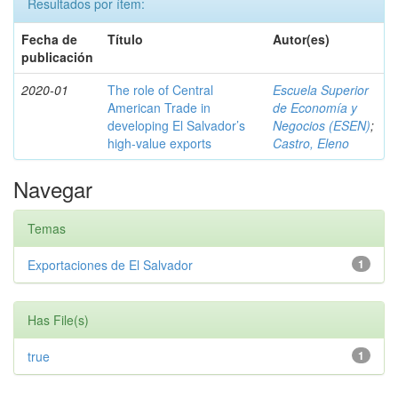
Resultados por ítem:
Fecha de
Título
Autor(es)
publicación
2020-01
The role of Central
Escuela Superior
American Trade in
de Economía y
developing El Salvador’s
Negocios (ESEN)
;
high-value exports
Castro, Eleno
Navegar
Temas
Exportaciones de El Salvador
1
Has File(s)
true
1