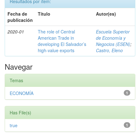
Resultados por ítem:
Fecha de
Título
Autor(es)
publicación
2020-01
The role of Central
Escuela Superior
American Trade in
de Economía y
developing El Salvador’s
Negocios (ESEN)
;
high-value exports
Castro, Eleno
Navegar
Temas
ECONOMÍA
1
Has File(s)
true
1