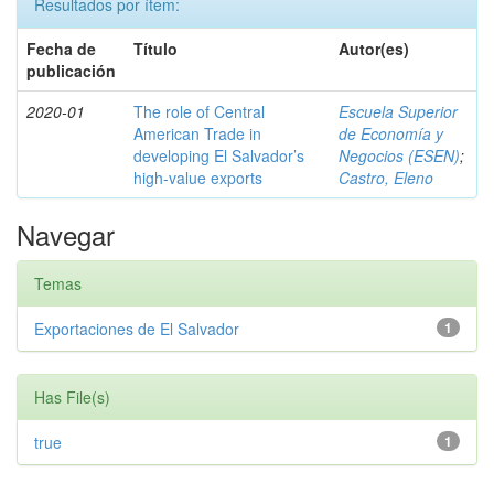
Resultados por ítem:
Fecha de
Título
Autor(es)
publicación
2020-01
The role of Central
Escuela Superior
American Trade in
de Economía y
developing El Salvador’s
Negocios (ESEN)
;
high-value exports
Castro, Eleno
Navegar
Temas
Exportaciones de El Salvador
1
Has File(s)
true
1