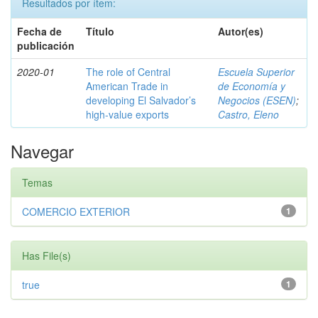
Resultados por ítem:
Fecha de
Título
Autor(es)
publicación
2020-01
The role of Central
Escuela Superior
American Trade in
de Economía y
developing El Salvador’s
Negocios (ESEN)
;
high-value exports
Castro, Eleno
Navegar
Temas
COMERCIO EXTERIOR
1
Has File(s)
true
1