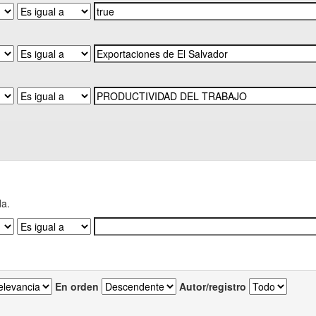
da.
En orden
Autor/registro