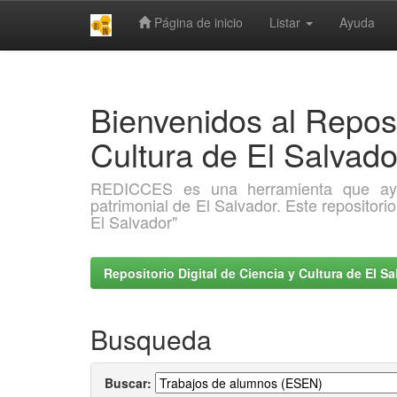
Página de inicio
Listar
Ayuda
Skip
navigation
Bienvenidos al Reposi
Cultura de El Salva
REDICCES es una herramienta que ayuda 
patrimonial de El Salvador. Este repositori
El Salvador"
Repositorio Digital de Ciencia y Cultura de El 
Busqueda
Buscar: