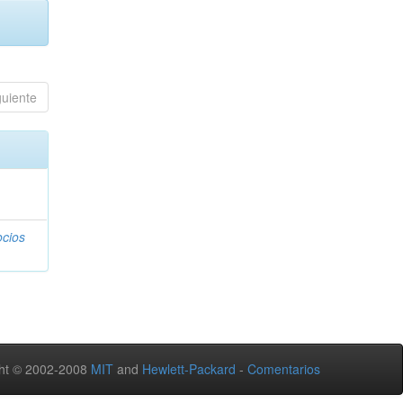
guiente
ocios
ht © 2002-2008
MIT
and
Hewlett-Packard
-
Comentarios