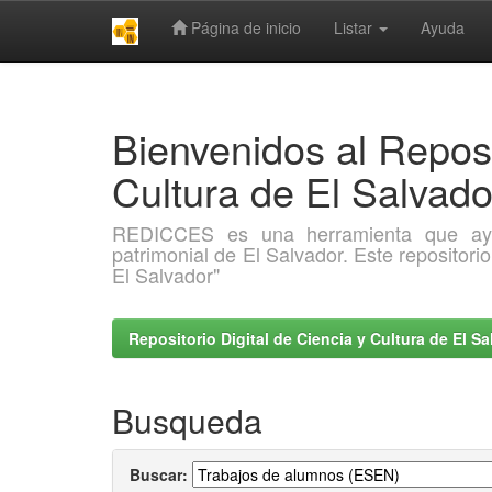
Página de inicio
Listar
Ayuda
Skip
navigation
Bienvenidos al Reposi
Cultura de El Salva
REDICCES es una herramienta que ayuda 
patrimonial de El Salvador. Este repositori
El Salvador"
Repositorio Digital de Ciencia y Cultura de El 
Busqueda
Buscar: