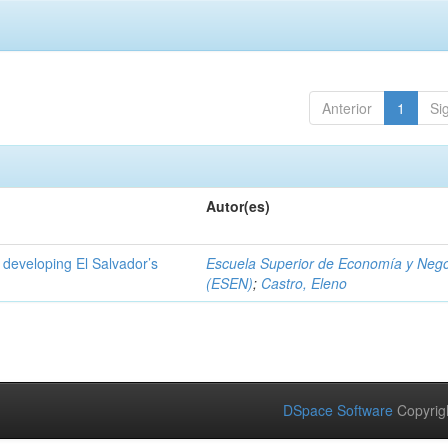
Anterior
1
Si
Autor(es)
 developing El Salvador’s
Escuela Superior de Economía y Neg
(ESEN)
;
Castro, Eleno
DSpace Software
Copyrig