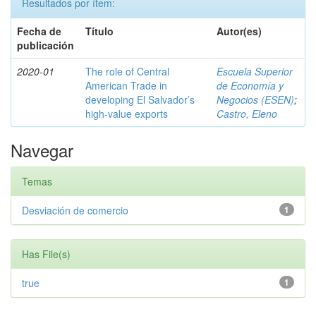
Resultados por ítem:
Fecha de
Título
Autor(es)
publicación
2020-01
The role of Central
Escuela Superior
American Trade in
de Economía y
developing El Salvador’s
Negocios (ESEN)
;
high-value exports
Castro, Eleno
Navegar
Temas
Desviación de comercio
1
Has File(s)
true
1