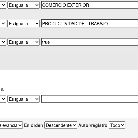
da.
En orden
Autor/registro