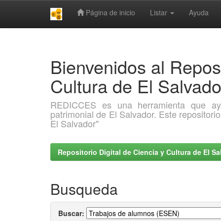
Página de inicio
Listar
Ayuda
Skip
navigation
Bienvenidos al Reposi
Cultura de El Salva
REDICCES es una herramienta que ayuda 
patrimonial de El Salvador. Este repositori
El Salvador"
Repositorio Digital de Ciencia y Cultura de El 
Busqueda
Buscar: