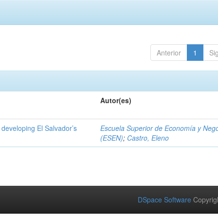
Anterior
1
Si
Autor(es)
 developing El Salvador’s
Escuela Superior de Economía y Neg
(ESEN)
;
Castro, Eleno
DSpace Software
Copyrig