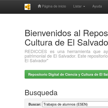
Página de inicio
Listar
Ayuda
Skip
navigation
Bienvenidos al Reposi
Cultura de El Salva
REDICCES es una herramienta que ayuda 
patrimonial de El Salvador. Este repositori
El Salvador"
Repositorio Digital de Ciencia y Cultura de El 
Busqueda
Buscar: