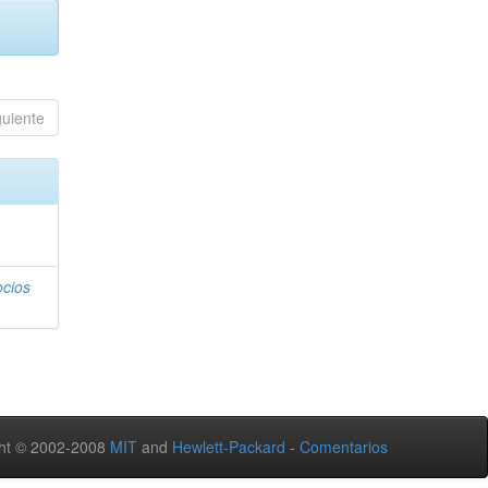
guiente
ocios
ht © 2002-2008
MIT
and
Hewlett-Packard
-
Comentarios