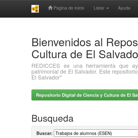
Página de inicio
Listar
Ayuda
Skip
navigation
Bienvenidos al Reposi
Cultura de El Salva
REDICCES es una herramienta que ayuda 
patrimonial de El Salvador. Este repositori
El Salvador"
Repositorio Digital de Ciencia y Cultura de El 
Busqueda
Buscar: