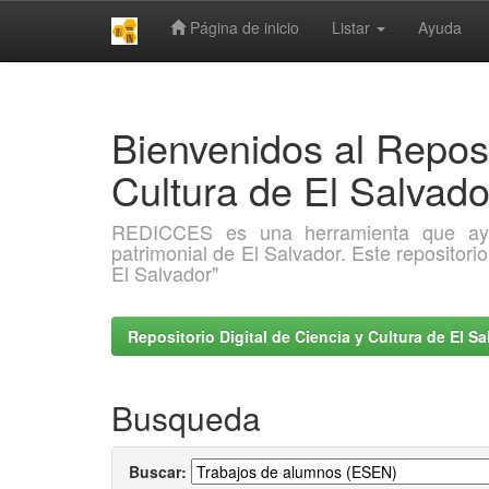
Página de inicio
Listar
Ayuda
Skip
navigation
Bienvenidos al Reposi
Cultura de El Salva
REDICCES es una herramienta que ayuda 
patrimonial de El Salvador. Este repositori
El Salvador"
Repositorio Digital de Ciencia y Cultura de El 
Busqueda
Buscar: