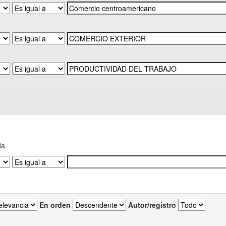
da.
En orden
Autor/registro