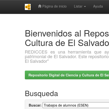
Página de inicio
Listar
Ayuda
Skip
navigation
Bienvenidos al Reposi
Cultura de El Salva
REDICCES es una herramienta que ayuda 
patrimonial de El Salvador. Este repositori
El Salvador"
Repositorio Digital de Ciencia y Cultura de El 
Busqueda
Buscar: