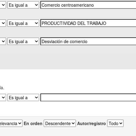
da.
En orden
Autor/registro