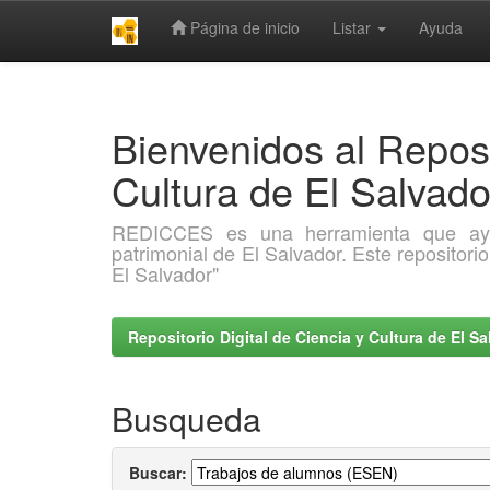
Página de inicio
Listar
Ayuda
Skip
navigation
Bienvenidos al Reposi
Cultura de El Salva
REDICCES es una herramienta que ayuda 
patrimonial de El Salvador. Este repositori
El Salvador"
Repositorio Digital de Ciencia y Cultura de El 
Busqueda
Buscar: