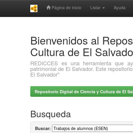
Página de inicio
Listar
Ayuda
Skip
navigation
Bienvenidos al Reposi
Cultura de El Salva
REDICCES es una herramienta que ayuda 
patrimonial de El Salvador. Este repositori
El Salvador"
Repositorio Digital de Ciencia y Cultura de El 
Busqueda
Buscar: