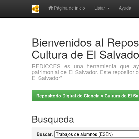
Página de inicio
Listar
Ayuda
Skip
navigation
Bienvenidos al Reposi
Cultura de El Salva
REDICCES es una herramienta que ayuda 
patrimonial de El Salvador. Este repositori
El Salvador"
Repositorio Digital de Ciencia y Cultura de El 
Busqueda
Buscar: