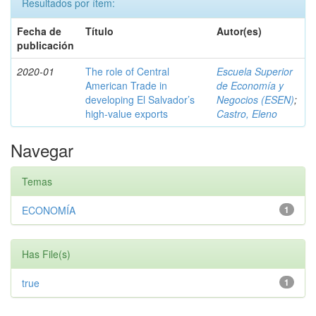
Resultados por ítem:
Fecha de
Título
Autor(es)
publicación
2020-01
The role of Central
Escuela Superior
American Trade in
de Economía y
developing El Salvador’s
Negocios (ESEN)
;
high-value exports
Castro, Eleno
Navegar
Temas
ECONOMÍA
1
Has File(s)
true
1