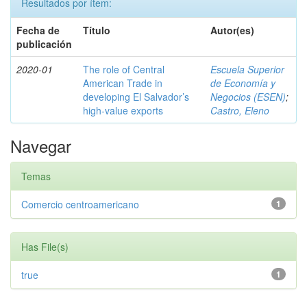
Resultados por ítem:
Fecha de
Título
Autor(es)
publicación
2020-01
The role of Central
Escuela Superior
American Trade in
de Economía y
developing El Salvador’s
Negocios (ESEN)
;
high-value exports
Castro, Eleno
Navegar
Temas
Comercio centroamericano
1
Has File(s)
true
1