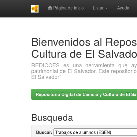
Página de inicio
Listar
Ayuda
Skip
navigation
Bienvenidos al Reposi
Cultura de El Salva
REDICCES es una herramienta que ayuda 
patrimonial de El Salvador. Este repositori
El Salvador"
Repositorio Digital de Ciencia y Cultura de El 
Busqueda
Buscar: