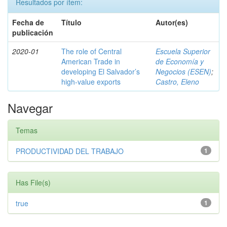
Resultados por ítem:
Fecha de
Título
Autor(es)
publicación
2020-01
The role of Central
Escuela Superior
American Trade in
de Economía y
developing El Salvador’s
Negocios (ESEN)
;
high-value exports
Castro, Eleno
Navegar
Temas
PRODUCTIVIDAD DEL TRABAJO
1
Has File(s)
true
1