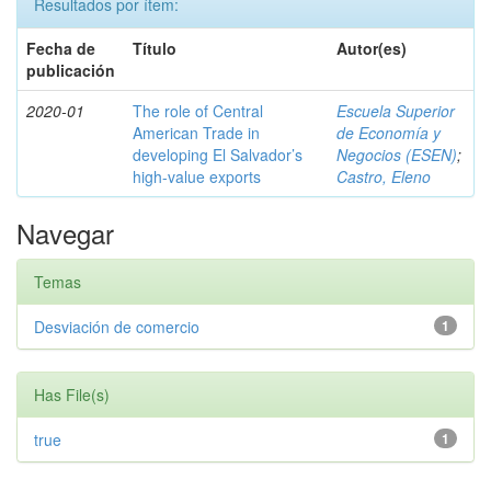
Resultados por ítem:
Fecha de
Título
Autor(es)
publicación
2020-01
The role of Central
Escuela Superior
American Trade in
de Economía y
developing El Salvador’s
Negocios (ESEN)
;
high-value exports
Castro, Eleno
Navegar
Temas
Desviación de comercio
1
Has File(s)
true
1