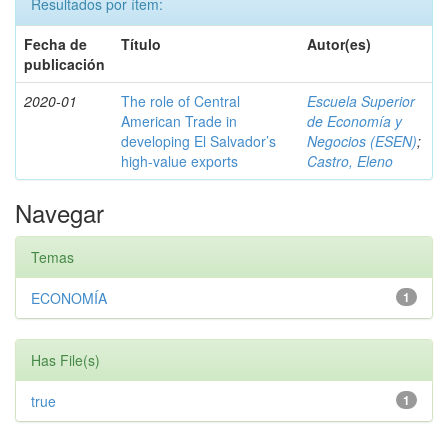
Resultados por ítem:
Fecha de
Título
Autor(es)
publicación
2020-01
The role of Central
Escuela Superior
American Trade in
de Economía y
developing El Salvador’s
Negocios (ESEN)
;
high-value exports
Castro, Eleno
Navegar
Temas
ECONOMÍA
1
Has File(s)
true
1