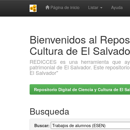
Página de inicio
Listar
Ayuda
Skip
navigation
Bienvenidos al Reposi
Cultura de El Salva
REDICCES es una herramienta que ayuda 
patrimonial de El Salvador. Este repositori
El Salvador"
Repositorio Digital de Ciencia y Cultura de El 
Busqueda
Buscar: