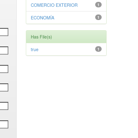
COMERCIO EXTERIOR
1
ECONOMÍA
1
Has File(s)
true
1