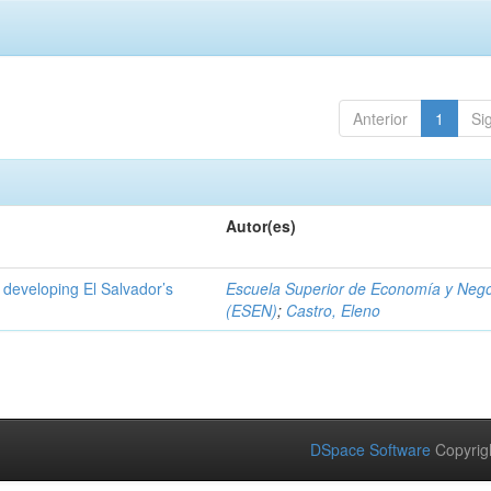
Anterior
1
Si
Autor(es)
 developing El Salvador’s
Escuela Superior de Economía y Neg
(ESEN)
;
Castro, Eleno
DSpace Software
Copyrig