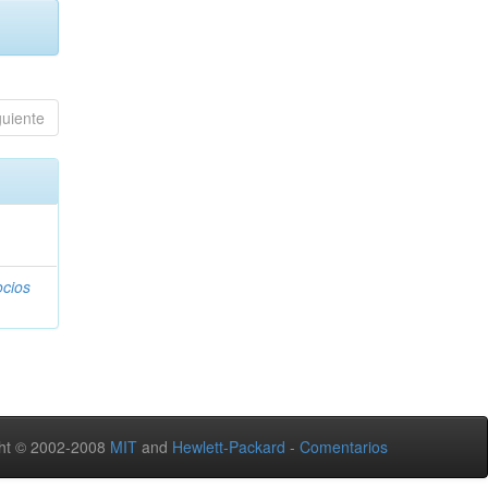
guiente
ocios
ht © 2002-2008
MIT
and
Hewlett-Packard
-
Comentarios