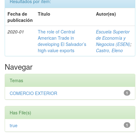
Resultados por ítem:
Fecha de
Título
Autor(es)
publicación
2020-01
The role of Central
Escuela Superior
American Trade in
de Economía y
developing El Salvador’s
Negocios (ESEN)
;
high-value exports
Castro, Eleno
Navegar
Temas
COMERCIO EXTERIOR
1
Has File(s)
true
1