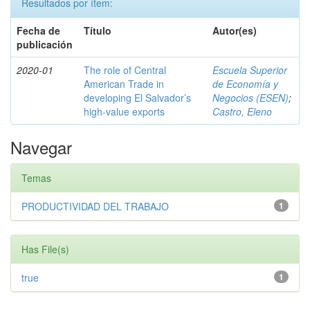
Resultados por ítem:
Fecha de
Título
Autor(es)
publicación
2020-01
The role of Central
Escuela Superior
American Trade in
de Economía y
developing El Salvador’s
Negocios (ESEN)
;
high-value exports
Castro, Eleno
Navegar
Temas
PRODUCTIVIDAD DEL TRABAJO
1
Has File(s)
true
1