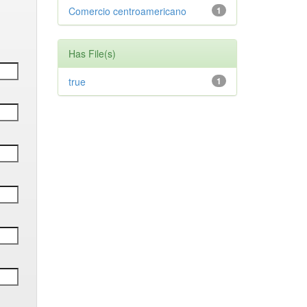
Comercio centroamericano
1
Has File(s)
true
1