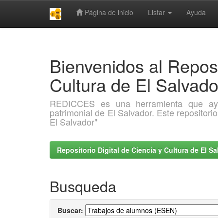
Página de inicio
Listar
Ayuda
Skip
navigation
Bienvenidos al Reposi
Cultura de El Salva
REDICCES es una herramienta que ayuda 
patrimonial de El Salvador. Este repositori
El Salvador"
Repositorio Digital de Ciencia y Cultura de El 
Busqueda
Buscar: