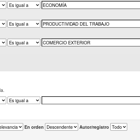
da.
En orden
Autor/registro