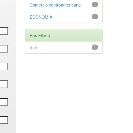
Comercio centroamericano
1
ECONOMÍA
1
Has File(s)
true
1