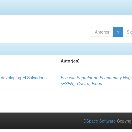
Anterior
1
Si
Autor(es)
 developing El Salvador’s
Escuela Superior de Economía y Neg
(ESEN)
;
Castro, Eleno
DSpace Software
Copyrig