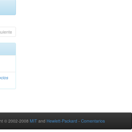
guiente
ocios
ht © 2002-2008
MIT
and
Hewlett-Packard
-
Comentarios