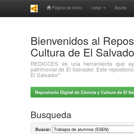
Página de inicio
Listar
Ayuda
Skip
navigation
Bienvenidos al Reposi
Cultura de El Salva
REDICCES es una herramienta que ayuda 
patrimonial de El Salvador. Este repositori
El Salvador"
Repositorio Digital de Ciencia y Cultura de El 
Busqueda
Buscar: