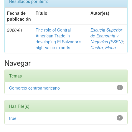
Resultados por ítem:
Fecha de
Título
Autor(es)
publicación
2020-01
The role of Central
Escuela Superior
American Trade in
de Economía y
developing El Salvador’s
Negocios (ESEN)
;
high-value exports
Castro, Eleno
Navegar
Temas
Comercio centroamericano
1
Has File(s)
true
1