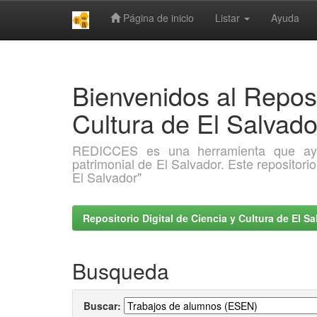
Página de inicio
Listar
Ayuda
Skip
navigation
Bienvenidos al Reposi
Cultura de El Salva
REDICCES es una herramienta que ayuda 
patrimonial de El Salvador. Este repositori
El Salvador"
Repositorio Digital de Ciencia y Cultura de El 
Busqueda
Buscar: