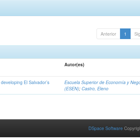
Anterior
1
Si
Autor(es)
 developing El Salvador’s
Escuela Superior de Economía y Neg
(ESEN)
;
Castro, Eleno
DSpace Software
Copyrig