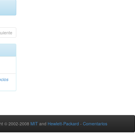
guiente
ocios
ht © 2002-2008
MIT
and
Hewlett-Packard
-
Comentarios