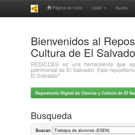
Página de inicio
Listar
Ayuda
Skip
navigation
Bienvenidos al Reposi
Cultura de El Salva
REDICCES es una herramienta que ayuda 
patrimonial de El Salvador. Este repositori
El Salvador"
Repositorio Digital de Ciencia y Cultura de El 
Busqueda
Buscar: