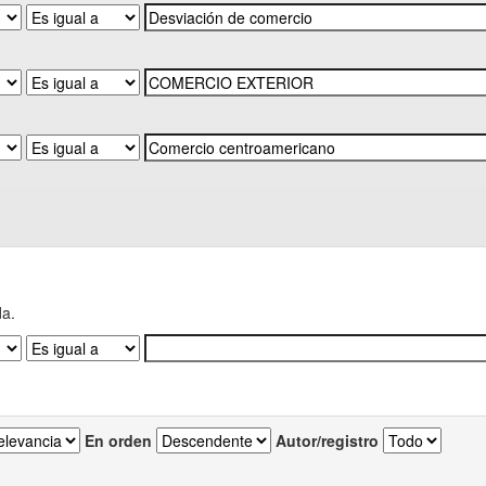
da.
En orden
Autor/registro