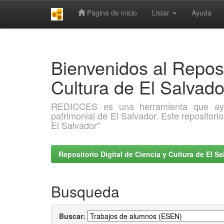
Página de inicio
Listar
Ayuda
Skip
navigation
Bienvenidos al Reposi
Cultura de El Salva
REDICCES es una herramienta que ayuda 
patrimonial de El Salvador. Este repositori
El Salvador"
Repositorio Digital de Ciencia y Cultura de El 
Busqueda
Buscar: