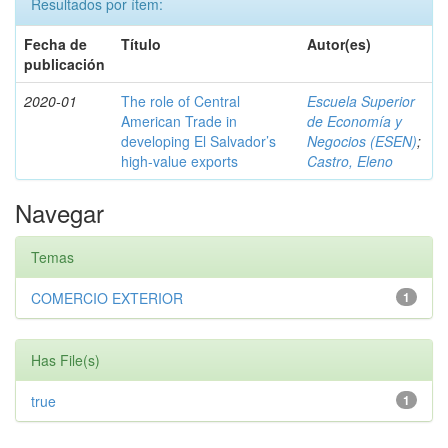
Resultados por ítem:
Fecha de
Título
Autor(es)
publicación
2020-01
The role of Central
Escuela Superior
American Trade in
de Economía y
developing El Salvador’s
Negocios (ESEN)
;
high-value exports
Castro, Eleno
Navegar
Temas
COMERCIO EXTERIOR
1
Has File(s)
true
1