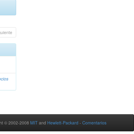
guiente
ocios
ht © 2002-2008
MIT
and
Hewlett-Packard
-
Comentarios