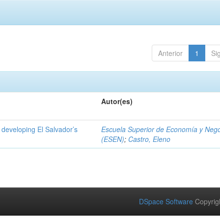
Anterior
1
Si
Autor(es)
 developing El Salvador’s
Escuela Superior de Economía y Neg
(ESEN)
;
Castro, Eleno
DSpace Software
Copyrig