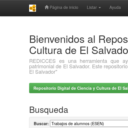
Página de inicio
Listar
Ayuda
Skip
navigation
Bienvenidos al Reposi
Cultura de El Salva
REDICCES es una herramienta que ayuda 
patrimonial de El Salvador. Este repositori
El Salvador"
Repositorio Digital de Ciencia y Cultura de El 
Busqueda
Buscar: