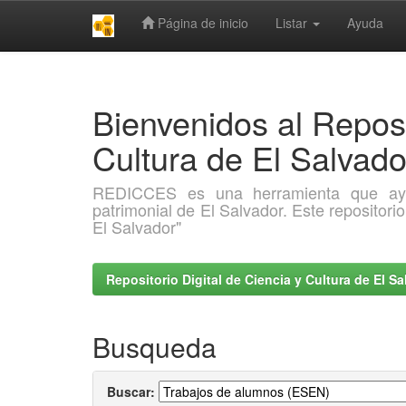
Página de inicio
Listar
Ayuda
Skip
navigation
Bienvenidos al Reposi
Cultura de El Salva
REDICCES es una herramienta que ayuda 
patrimonial de El Salvador. Este repositori
El Salvador"
Repositorio Digital de Ciencia y Cultura de El 
Busqueda
Buscar: