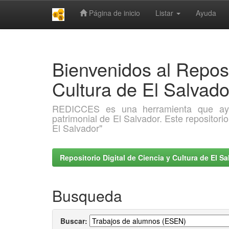
Página de inicio
Listar
Ayuda
Skip
navigation
Bienvenidos al Reposi
Cultura de El Salva
REDICCES es una herramienta que ayuda 
patrimonial de El Salvador. Este repositori
El Salvador"
Repositorio Digital de Ciencia y Cultura de El 
Busqueda
Buscar: