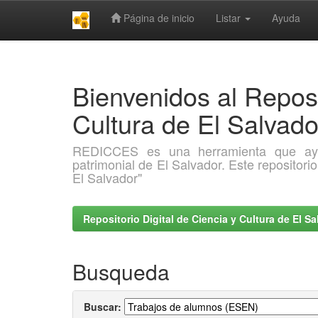
Página de inicio
Listar
Ayuda
Skip
navigation
Bienvenidos al Reposi
Cultura de El Salva
REDICCES es una herramienta que ayuda 
patrimonial de El Salvador. Este repositori
El Salvador"
Repositorio Digital de Ciencia y Cultura de El 
Busqueda
Buscar: