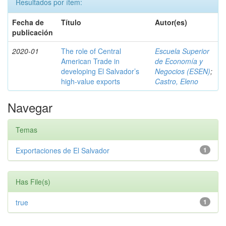
Resultados por ítem:
Fecha de
Título
Autor(es)
publicación
2020-01
The role of Central
Escuela Superior
American Trade in
de Economía y
developing El Salvador’s
Negocios (ESEN)
;
high-value exports
Castro, Eleno
Navegar
Temas
Exportaciones de El Salvador
1
Has File(s)
true
1