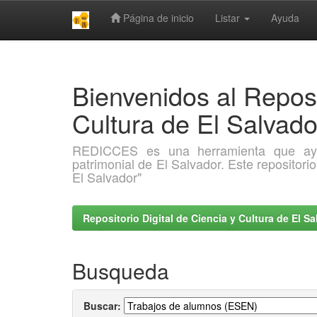
Página de inicio
Listar
Ayuda
Skip
navigation
Bienvenidos al Reposi
Cultura de El Salva
REDICCES es una herramienta que ayuda 
patrimonial de El Salvador. Este repositori
El Salvador"
Repositorio Digital de Ciencia y Cultura de El 
Busqueda
Buscar: