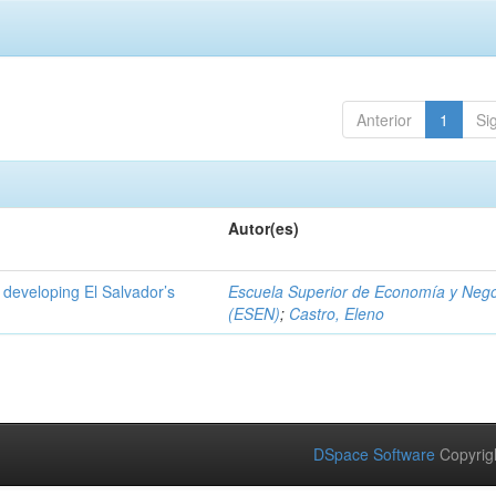
Anterior
1
Si
Autor(es)
 developing El Salvador’s
Escuela Superior de Economía y Neg
(ESEN)
;
Castro, Eleno
DSpace Software
Copyrig