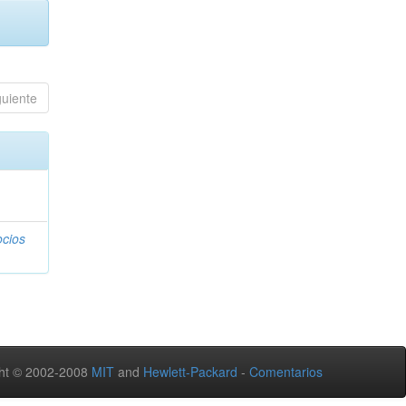
guiente
ocios
ht © 2002-2008
MIT
and
Hewlett-Packard
-
Comentarios