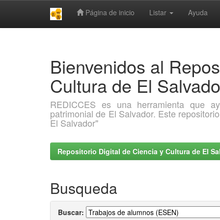
Página de inicio
Listar
Ayuda
Skip
navigation
Bienvenidos al Reposi
Cultura de El Salva
REDICCES es una herramienta que ayuda 
patrimonial de El Salvador. Este repositori
El Salvador"
Repositorio Digital de Ciencia y Cultura de El 
Busqueda
Buscar: