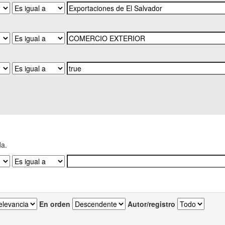
da.
En orden
Autor/registro