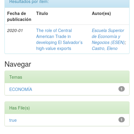
Resultados por ítem:
Fecha de
Título
Autor(es)
publicación
2020-01
The role of Central
Escuela Superior
American Trade in
de Economía y
developing El Salvador’s
Negocios (ESEN)
;
high-value exports
Castro, Eleno
Navegar
Temas
ECONOMÍA
1
Has File(s)
true
1