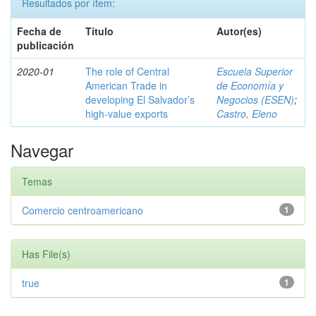
Resultados por ítem:
Fecha de
Título
Autor(es)
publicación
2020-01
The role of Central
Escuela Superior
American Trade in
de Economía y
developing El Salvador’s
Negocios (ESEN)
;
high-value exports
Castro, Eleno
Navegar
Temas
Comercio centroamericano
1
Has File(s)
true
1