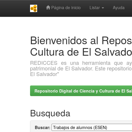
Página de inicio
Listar
Ayuda
Skip
navigation
Bienvenidos al Reposi
Cultura de El Salva
REDICCES es una herramienta que ayuda 
patrimonial de El Salvador. Este repositori
El Salvador"
Repositorio Digital de Ciencia y Cultura de El 
Busqueda
Buscar: