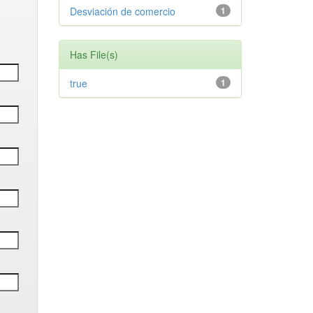
Desviación de comercio
1
Has File(s)
true
1