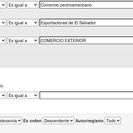
da.
En orden
Autor/registro