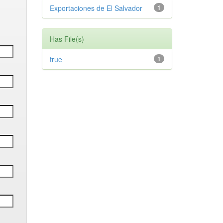
Exportaciones de El Salvador
1
Has File(s)
true
1