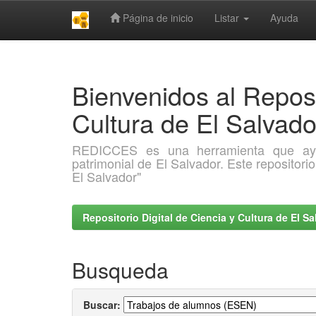
Página de inicio
Listar
Ayuda
Skip
navigation
Bienvenidos al Reposi
Cultura de El Salva
REDICCES es una herramienta que ayuda 
patrimonial de El Salvador. Este repositori
El Salvador"
Repositorio Digital de Ciencia y Cultura de El 
Busqueda
Buscar: