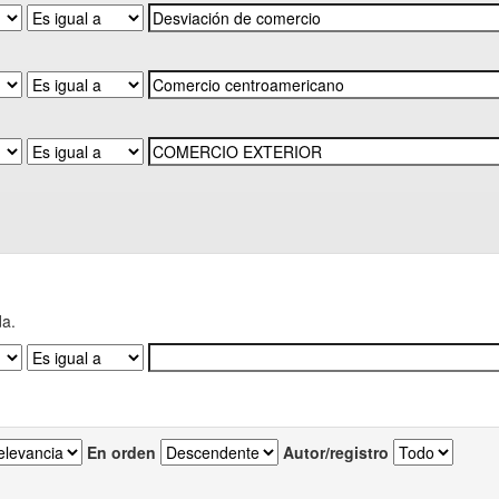
da.
En orden
Autor/registro