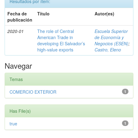
Resultados por ítem:
Fecha de
Título
Autor(es)
publicación
2020-01
The role of Central
Escuela Superior
American Trade in
de Economía y
developing El Salvador’s
Negocios (ESEN)
;
high-value exports
Castro, Eleno
Navegar
Temas
COMERCIO EXTERIOR
1
Has File(s)
true
1