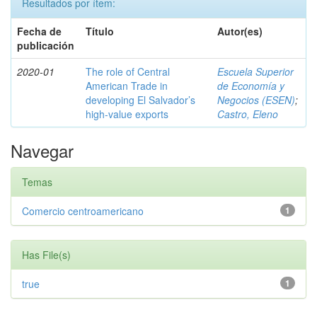
Resultados por ítem:
Fecha de
Título
Autor(es)
publicación
2020-01
The role of Central
Escuela Superior
American Trade in
de Economía y
developing El Salvador’s
Negocios (ESEN)
;
high-value exports
Castro, Eleno
Navegar
Temas
Comercio centroamericano
1
Has File(s)
true
1