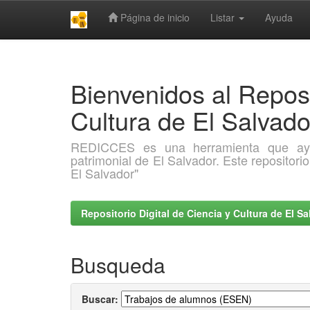
Página de inicio
Listar
Ayuda
Skip
navigation
Bienvenidos al Reposi
Cultura de El Salva
REDICCES es una herramienta que ayuda 
patrimonial de El Salvador. Este repositori
El Salvador"
Repositorio Digital de Ciencia y Cultura de El 
Busqueda
Buscar: