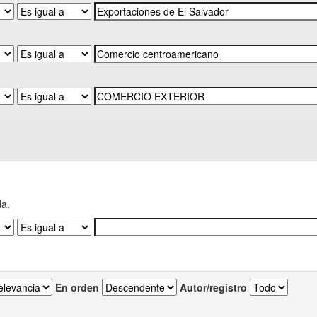
da.
En orden
Autor/registro