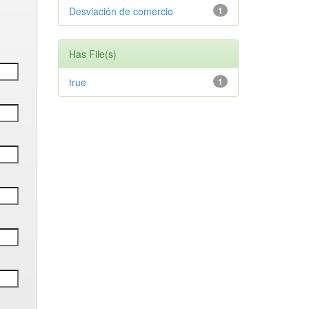
Desviación de comercio
1
Has File(s)
true
1