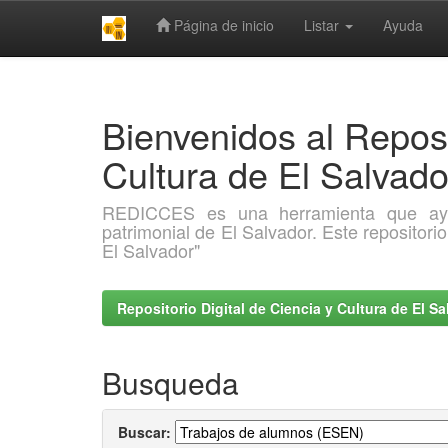
Página de inicio
Listar
Ayuda
Skip
navigation
Bienvenidos al Reposi
Cultura de El Salva
REDICCES es una herramienta que ayuda 
patrimonial de El Salvador. Este repositori
El Salvador"
Repositorio Digital de Ciencia y Cultura de El 
Busqueda
Buscar: