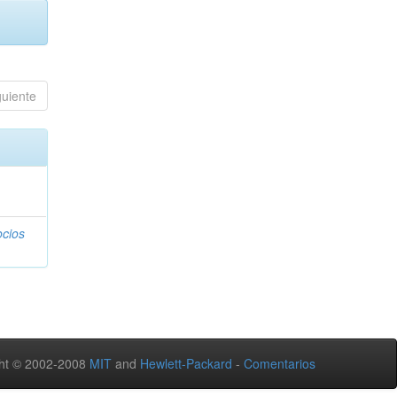
guiente
ocios
ht © 2002-2008
MIT
and
Hewlett-Packard
-
Comentarios