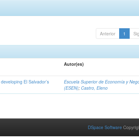
Anterior
1
Si
Autor(es)
 developing El Salvador’s
Escuela Superior de Economía y Neg
(ESEN)
;
Castro, Eleno
DSpace Software
Copyrig