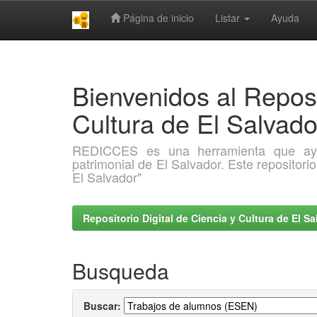
Página de inicio
Listar
Ayuda
Skip
navigation
Bienvenidos al Reposi
Cultura de El Salva
REDICCES es una herramienta que ayuda 
patrimonial de El Salvador. Este repositori
El Salvador"
Repositorio Digital de Ciencia y Cultura de El 
Busqueda
Buscar: