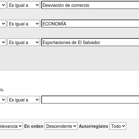
da.
En orden
Autor/registro