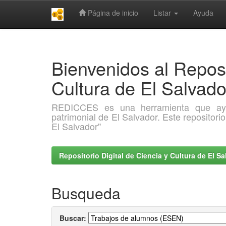
Página de inicio
Listar
Ayuda
Skip
navigation
Bienvenidos al Reposi
Cultura de El Salva
REDICCES es una herramienta que ayuda 
patrimonial de El Salvador. Este repositori
El Salvador"
Repositorio Digital de Ciencia y Cultura de El 
Busqueda
Buscar: