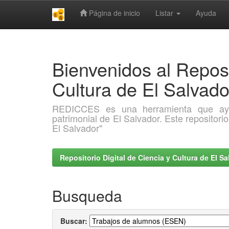
Página de inicio
Listar
Ayuda
Skip
navigation
Bienvenidos al Reposi
Cultura de El Salva
REDICCES es una herramienta que ayuda 
patrimonial de El Salvador. Este repositori
El Salvador"
Repositorio Digital de Ciencia y Cultura de El 
Busqueda
Buscar: