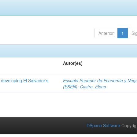
Anterior
1
Si
Autor(es)
 developing El Salvador’s
Escuela Superior de Economía y Neg
(ESEN)
;
Castro, Eleno
DSpace Software
Copyrig