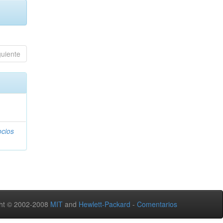
guiente
ocios
ht © 2002-2008
MIT
and
Hewlett-Packard
-
Comentarios