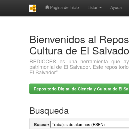
Página de inicio
Listar
Ayuda
Skip
navigation
Bienvenidos al Reposi
Cultura de El Salva
REDICCES es una herramienta que ayuda 
patrimonial de El Salvador. Este repositori
El Salvador"
Repositorio Digital de Ciencia y Cultura de El 
Busqueda
Buscar: