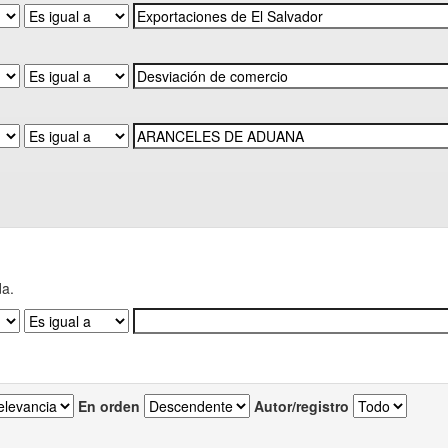
da.
En orden
Autor/registro